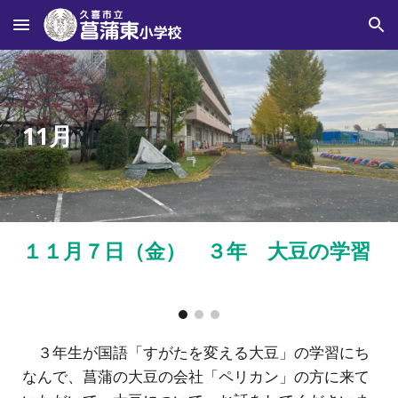
Skip to main content
Skip to navigation
1
1
月
１
１
月
７
日（
金
）
３年 大豆の学習
３年生が国語「すがたを変える大豆」の学習にち
なんで、菖蒲の大豆の会社「ペリカン」の方に来て