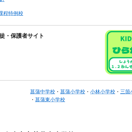
課程特例校
生徒・保護者サイト
菖蒲中学校
・
菖蒲小学校
・
小林小学校
・
三箇
・
菖蒲東小学校