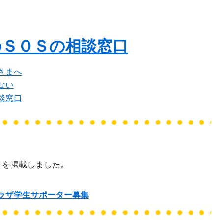
ip to main content
Skip to navigat
のＳＯＳの相談窓口
さまへ
ない
談窓口
を
掲載
しました
。
ラザ学生サポーター募集