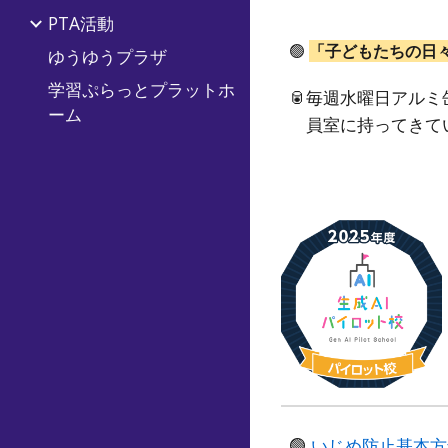
PTA活動
🟢
「子どもたちの日
ゆうゆうプラザ
学習ぷらっとプラットホ
🥫毎週水曜日アル
ーム
員室に持ってきてい
🟢
いじめ防止基本方