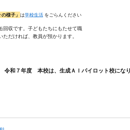
々の様子」
は
学校生活
をごらんください
ミ缶回収です。子どもたちにもたせて職
ただければ、教員が預かります。
令和７年度 本校は、生成ＡＩパイロット校にな
針