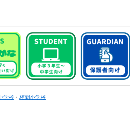
小学校
・
栢間小学校