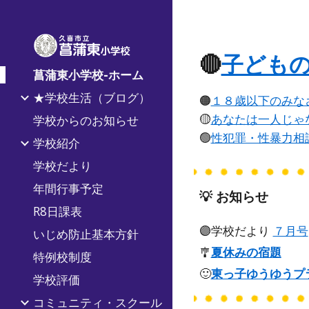
Sk
🔴
子ども
菖蒲東小学校-ホーム
★学校生活（ブログ）
🟠
１８歳以下のみな
🟡
あなたは一人じゃ
学校からのお知らせ
🟢
性犯罪・性暴力相
学校紹介
学校だより
年間行事予定
💡 お知らせ
R8日課表
🟣
学校だより
７月号
いじめ防止基本方針
🎐
夏休みの宿題
特例校制度
🙂
東っ子ゆうゆうプ
学校評価
コミュニティ・スクール