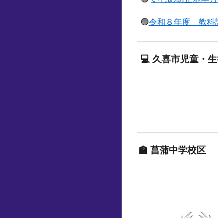
🟢
令和８年度 教科
💻 久喜市児童・
🏫
菖蒲中学校区